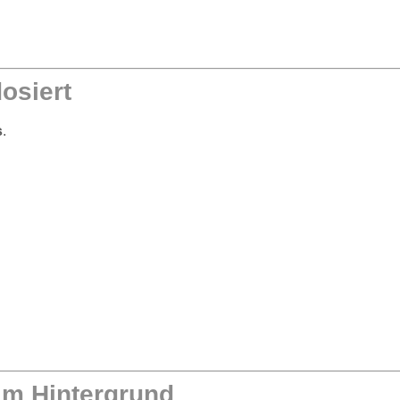
osiert
s
.
im Hintergrund