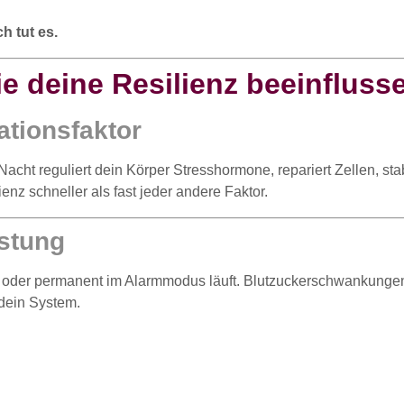
h tut es.
ie deine Resilienz beeinfluss
ationsfaktor
r Nacht reguliert dein Körper Stresshormone, repariert Zellen, s
nz schneller als fast jeder andere Faktor.
astung
itet oder permanent im Alarmmodus läuft. Blutzuckerschwankun
dein System.