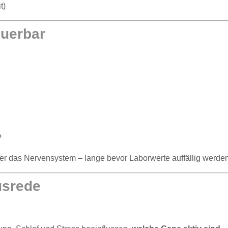
t)
euerbar
?
über das Nervensystem – lange bevor Laborwerte auffällig werden
usrede