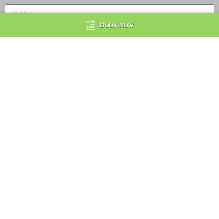
Book now
Nachricht absenden
Alternative:
Lars Richter
Longevity Coaching
Saßnitzer Str. 13
01109 Dresden
Telefon: 0351 26567750